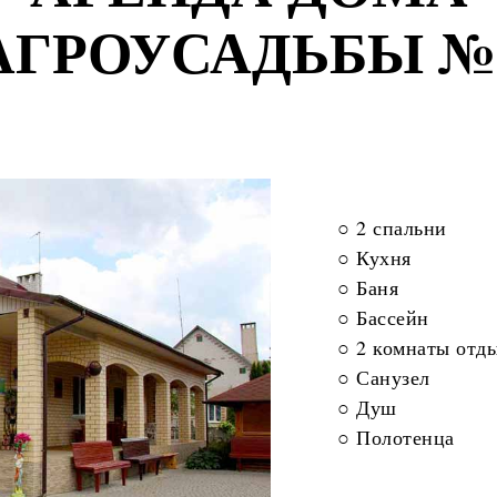
АГРОУСАДЬБЫ №
○ 2 спальни
○ Кухня
○ Баня
○ Бассейн
○ 2 комнаты отд
○ Санузел
○ Душ
○ Полотенца