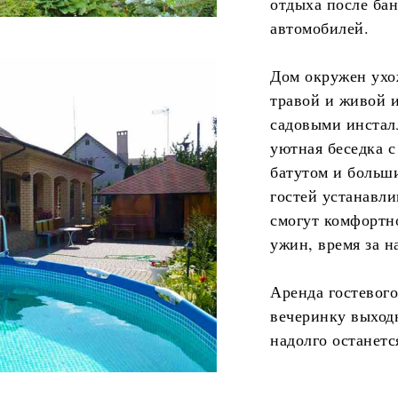
отдыха после бан
автомобилей.
Дом окружен ухо
травой и живой и
садовыми инстал
уютная беседка с
батутом и больш
гостей устанавли
смогут комфортн
ужин, время за н
Аренда гостевого
вечеринку выход
надолго останетс