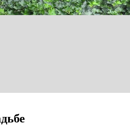
адьбе