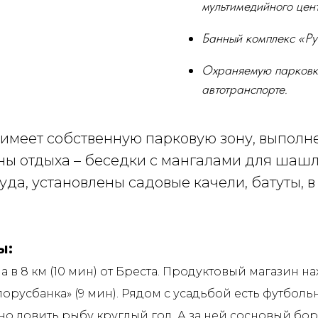
мультимедийного цен
Банный комплекс «Ру
Охраняемую парковку
автотранспорте.
 имеет собственную парковую зону, выполн
ны отдыха – беседки с мангалами для шаш
уда, установлены садовые качели, батуты, в
ы
:
в 8 км (10 мин) от Бреста. Продуктовый магазин на
орусбанка» (9 мин). Рядом с усадьбой есть футбольн
о ловить рыбу круглый год. А за ней сосновый бор